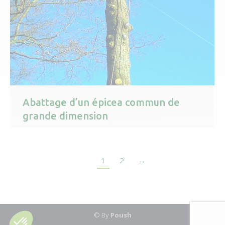
Abattage d’un épicea commun de
grande dimension
1
2
→
© By
Poush