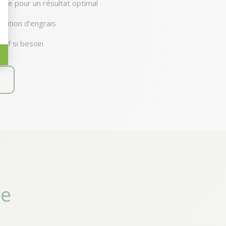
ive pour un résultat optimal
bution d’engrais
tif si besoin
→
ie