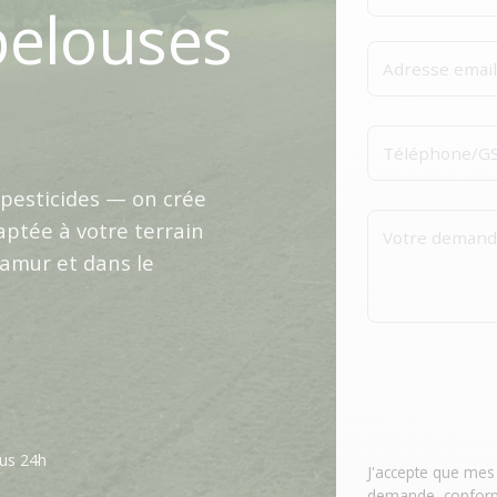
pelouses
pesticides — on crée
aptée à votre terrain
Namur et dans le
us 24h
J'accepte que mes
demande, confor