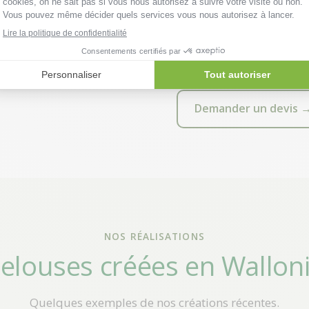
Passage de herse rotat
Semis de gazon + distri
Passage herbicide sélec
Demander un devis 
NOS RÉALISATIONS
elouses créées en Wallon
Quelques exemples de nos créations récentes.