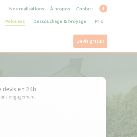
Nos réalisations
À propos
Contact
 broyage
Prix
Devis gratuit
Facebook
page
Pelouses
Dessouchage & broyage
Prix
opens
in
Devis gratuit
new
window
e devis en 24h
 sans engagement