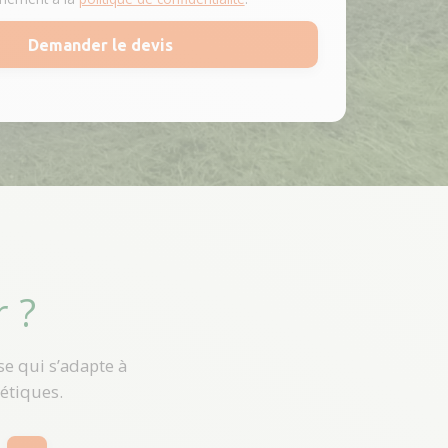
r ?
e qui s’adapte à
hétiques.