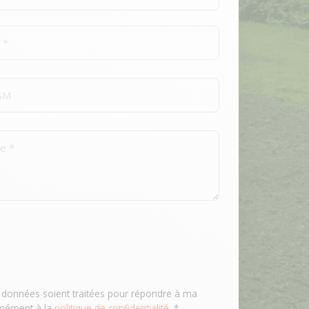
 données soient traitées pour répondre à ma
mément à la
politique de confidentialité
. *