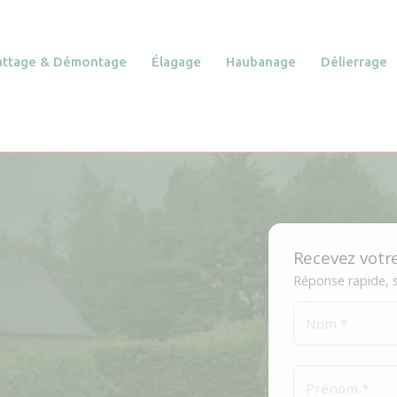
e
Haubanage
Délierrage
Pelouses
Dessouchage &
attage & Démontage
Élagage
Haubanage
Délierrage
Recevez votr
Réponse rapide,