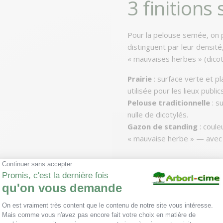
3 finitions
Pour la pelouse semée, on
distinguent par leur densité
« mauvaises herbes » (dicot
Prairie
: surface verte et p
utilisée pour les lieux publics
Pelouse traditionnelle
: s
nulle de dicotylés.
Gazon de standing
: coule
« mauvaise herbe » — avec g
Pulvérisation à l’herbic
Fraisage du terrain en
Évacuation des indésir